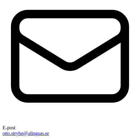
E-post
otto.stryhn@alingsas.se